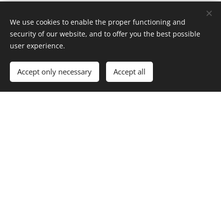
We use cookies to enable the proper functioning and
Kontakt
security of our website, and to offer you the best possible
user experience.
Accept only necessary
Accept all
Sme dostupní na telefóne 24/7
VOLAJTE
+421 908 502 307