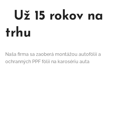
Už 15 rokov na
trhu
Naša firma sa zaoberá montážou autofólií a
ochranných PPF fólií na karosériu auta