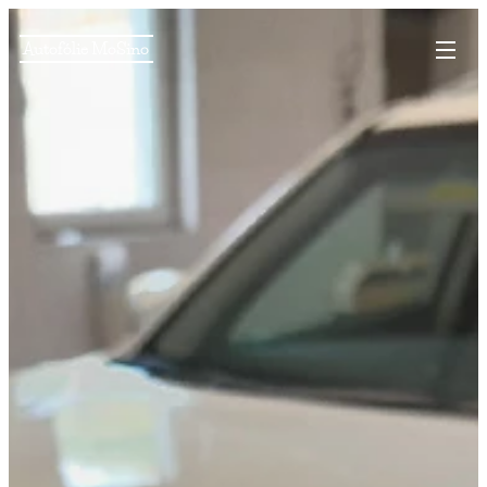
Autofólie MoSino