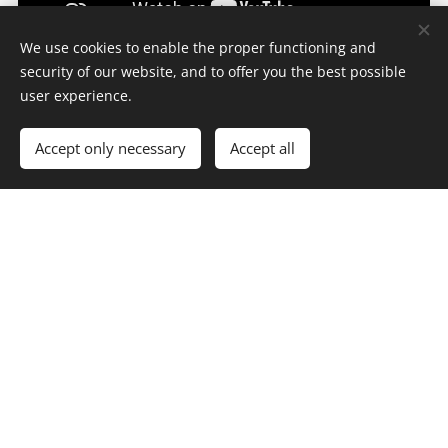
We use cookies to enable the proper functioning and
security of our website, and to offer you the best possible
Ochranné PPF
user experience.
fólie
Accept only necessary
Accept all